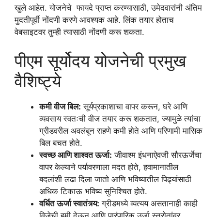
खुले आहेत. योजनेचे फायदे प्राप्त करण्यासाठी, उमेदवारांनी अंतिम
मुदतीपूर्वी नोंदणी करणे आवश्यक आहे. लिंक तयार होताच
वेबसाइटवर तुम्ही त्यासाठी नोंदणी करू शकता.
पीएम सूर्योदय योजनेची प्रमुख
वैशिष्ट्ये
कमी वीज बिल:
सूर्यप्रकाशाचा वापर करून, घरे आणि
व्यवसाय स्वतःची वीज तयार करू शकतात, ज्यामुळे त्यांचा
ग्रीडवरील अवलंबून राहणे कमी होते आणि परिणामी मासिक
बिल बचत होते.
स्वच्छ आणि शाश्वत ऊर्जा:
जीवाश्म इंधनाऐवजी सौरऊर्जेचा
वापर केल्याने पर्यावरणाला मदत होते, हवामानातील
बदलांशी लढा दिला जातो आणि भविष्यातील पिढ्यांसाठी
अधिक टिकाऊ भविष्य सुनिश्चित होते.
वर्धित ऊर्जा स्वातंत्र्य:
ग्रीडमध्ये व्यत्यय असतानाही काही
विजेची हमी देऊन आणि पारंपारिक उर्जा स्त्रोतांवर