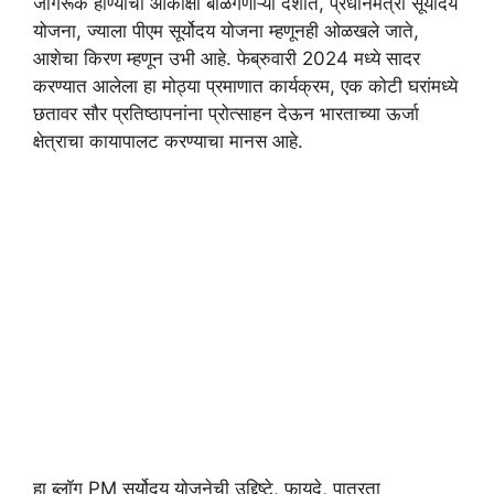
जागरूक होण्याची आकांक्षा बाळगणाऱ्या देशात, प्रधानमंत्री सूर्योदय
योजना, ज्याला पीएम सूर्योदय योजना म्हणूनही ओळखले जाते,
आशेचा किरण म्हणून उभी आहे. फेब्रुवारी 2024 मध्ये सादर
करण्यात आलेला हा मोठ्या प्रमाणात कार्यक्रम, एक कोटी घरांमध्ये
छतावर सौर प्रतिष्ठापनांना प्रोत्साहन देऊन भारताच्या ऊर्जा
क्षेत्राचा कायापालट करण्याचा मानस आहे.
हा ब्लॉग PM सूर्योदय योजनेची उद्दिष्टे, फायदे, पात्रता