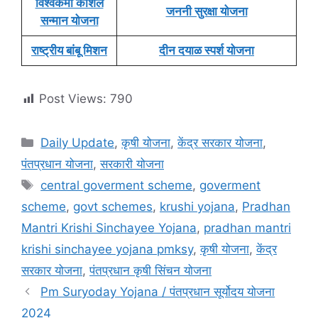
विश्वकर्मा कौशल
जननी सुरक्षा योजना
सन्मान योजना
राष्ट्रीय बांबू मिशन
दीन दयाळ स्पर्श योजना
Post Views:
790
Categories
Daily Update
,
कृषी योजना
,
केंद्र सरकार योजना
,
पंतप्रधान योजना
,
सरकारी योजना
Tags
central goverment scheme
,
goverment
scheme
,
govt schemes
,
krushi yojana
,
Pradhan
Mantri Krishi Sinchayee Yojana
,
pradhan mantri
krishi sinchayee yojana pmksy
,
कृषी योजना
,
केंद्र
सरकार योजना
,
पंतप्रधान कृषी सिंचन योजना
Pm Suryoday Yojana / पंतप्रधान सूर्योदय योजना
2024