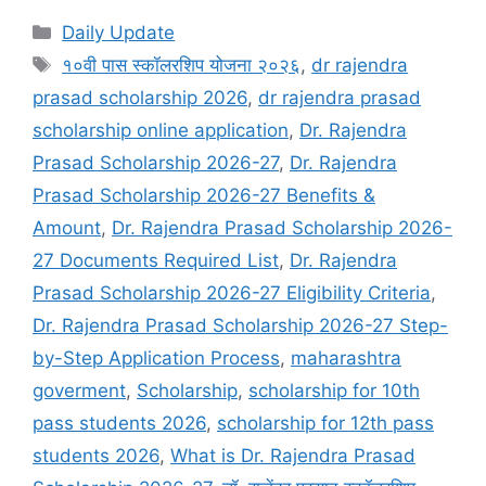
Categories
Daily Update
Tags
१०वी पास स्कॉलरशिप योजना २०२६
,
dr rajendra
prasad scholarship 2026
,
dr rajendra prasad
scholarship online application
,
Dr. Rajendra
Prasad Scholarship 2026-27
,
Dr. Rajendra
Prasad Scholarship 2026-27 Benefits &
Amount
,
Dr. Rajendra Prasad Scholarship 2026-
27 Documents Required List
,
Dr. Rajendra
Prasad Scholarship 2026-27 Eligibility Criteria
,
Dr. Rajendra Prasad Scholarship 2026-27 Step-
by-Step Application Process
,
maharashtra
goverment
,
Scholarship
,
scholarship for 10th
pass students 2026
,
scholarship for 12th pass
students 2026
,
What is Dr. Rajendra Prasad