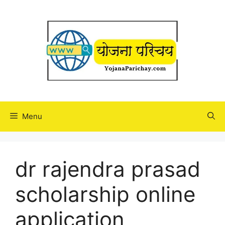
Skip
to
content
Menu
dr rajendra prasad
scholarship online
application