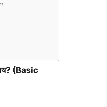
्ण)
 काय? (Basic