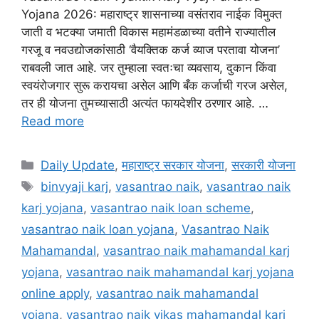
Yojana 2026: महाराष्ट्र शासनाच्या वसंतराव नाईक विमुक्त
जाती व भटक्या जमाती विकास महामंडळाच्या वतीने राज्यातील
गरजू व नवउद्योजकांसाठी ‘वैयक्तिक कर्ज व्याज परतावा योजना’
राबवली जात आहे. जर तुम्हाला स्वतःचा व्यवसाय, दुकान किंवा
स्वयंरोजगार सुरू करायचा असेल आणि बँक कर्जाची गरज असेल,
तर ही योजना तुमच्यासाठी अत्यंत फायदेशीर ठरणार आहे. …
Read more
Categories
Daily Update
,
महाराष्ट्र सरकार योजना
,
सरकारी योजना
Tags
binvyaji karj
,
vasantrao naik
,
vasantrao naik
karj yojana
,
vasantrao naik loan scheme
,
vasantrao naik loan yojana
,
Vasantrao Naik
Mahamandal
,
vasantrao naik mahamandal karj
yojana
,
vasantrao naik mahamandal karj yojana
online apply
,
vasantrao naik mahamandal
yojana
,
vasantrao naik vikas mahamandal karj