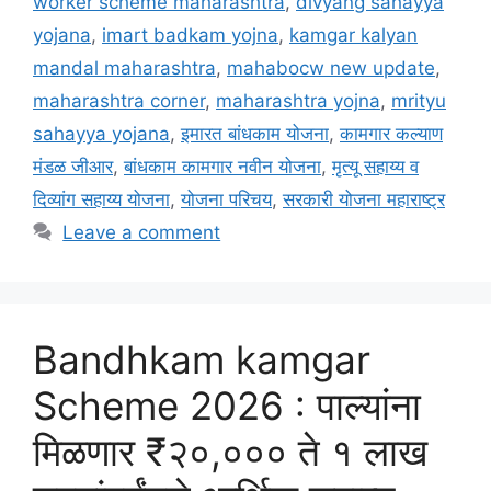
worker scheme maharashtra
,
divyang sahayya
yojana
,
imart badkam yojna
,
kamgar kalyan
mandal maharashtra
,
mahabocw new update
,
maharashtra corner
,
maharashtra yojna
,
mrityu
sahayya yojana
,
इमारत बांधकाम योजना
,
कामगार कल्याण
मंडळ जीआर
,
बांधकाम कामगार नवीन योजना
,
मृत्यू सहाय्य व
दिव्यांग सहाय्य योजना
,
योजना परिचय
,
सरकारी योजना महाराष्ट्र
Leave a comment
Bandhkam kamgar
Scheme 2026 : पाल्यांना
मिळणार ₹२०,००० ते १ लाख