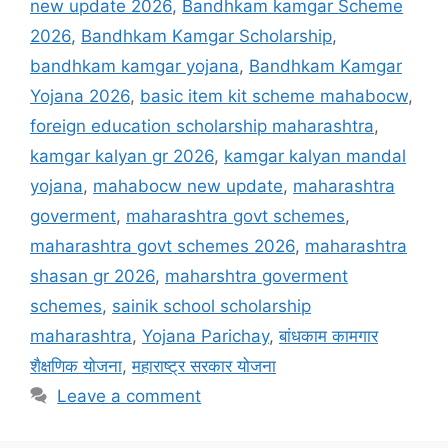
new update 2026
,
Bandhkam kamgar Scheme
2026
,
Bandhkam Kamgar Scholarship
,
bandhkam kamgar yojana
,
Bandhkam Kamgar
Yojana 2026
,
basic item kit scheme mahabocw
,
foreign education scholarship maharashtra
,
kamgar kalyan gr 2026
,
kamgar kalyan mandal
yojana
,
mahabocw new update
,
maharashtra
goverment
,
maharashtra govt schemes
,
maharashtra govt schemes 2026
,
maharashtra
shasan gr 2026
,
maharshtra goverment
schemes
,
sainik school scholarship
maharashtra
,
Yojana Parichay
,
बांधकाम कामगार
शैक्षणिक योजना
,
महाराष्ट्र सरकार योजना
Leave a comment