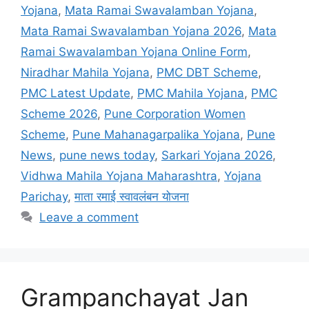
Yojana
,
Mata Ramai Swavalamban Yojana
,
Mata Ramai Swavalamban Yojana 2026
,
Mata
Ramai Swavalamban Yojana Online Form
,
Niradhar Mahila Yojana
,
PMC DBT Scheme
,
PMC Latest Update
,
PMC Mahila Yojana
,
PMC
Scheme 2026
,
Pune Corporation Women
Scheme
,
Pune Mahanagarpalika Yojana
,
Pune
News
,
pune news today
,
Sarkari Yojana 2026
,
Vidhwa Mahila Yojana Maharashtra
,
Yojana
Parichay
,
माता रमाई स्वावलंबन योजना
Leave a comment
Grampanchayat Jan