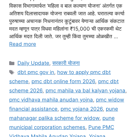
विकास विभागामार्फत ‘महिला व बाल कल्याण योजना’ अंतर्गत एक
अतिशय दिलासादायक योजना राबवली जात आहे. घरातल्या कर्त्या
पुरुषाच्या अचानक निधनानंतर कुटुंबावर येणाऱ्या आर्थिक संकटात
मदत म्हणून पात्र विधवा महिलांना ₹15,000 ची एकरकमी थेट
आर्थिक मदत दिली जाते. जर तुम्ही किंवा तुमच्या ओळखीत …
Read more
Categories
Daily Update
,
सरकारी योजना
Tags
dbt pmc gov in
,
how to apply pmc dbt
scheme
,
pmc dbt online form 2026
,
pmc dbt
scheme 2026
,
pmc mahila va bal kalyan yojana
,
pmc vidhava mahila anudan yojna
,
pmc widow
financial assistance
,
pmc yojana 2026
,
pune
mahanagar palika scheme for widow
,
pune
municipal corporation schemes
,
Pune PMC
Vidhava Mahila Anudan Yojana
,
Yojana