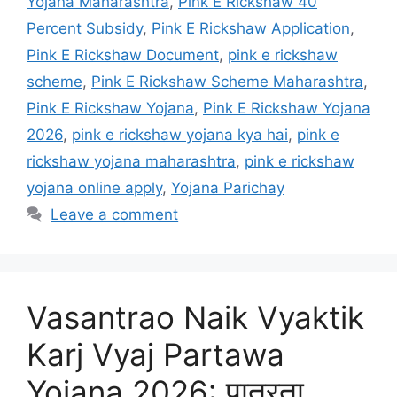
Yojana Maharashtra
,
Pink E Rickshaw 40
Percent Subsidy
,
Pink E Rickshaw Application
,
Pink E Rickshaw Document
,
pink e rickshaw
scheme
,
Pink E Rickshaw Scheme Maharashtra
,
Pink E Rickshaw Yojana
,
Pink E Rickshaw Yojana
2026
,
pink e rickshaw yojana kya hai
,
pink e
rickshaw yojana maharashtra
,
pink e rickshaw
yojana online apply
,
Yojana Parichay
Leave a comment
Vasantrao Naik Vyaktik
Karj Vyaj Partawa
Yojana 2026: पात्रता,