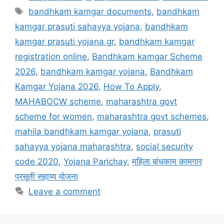
Tags
bandhkam kamgar documents
,
bandhkam
kamgar prasuti sahayya yojana
,
bandhkam
kamgar prasuti yojana gr
,
bandhkam kamgar
registration online
,
Bandhkam kamgar Scheme
2026
,
bandhkam kamgar yojana
,
Bandhkam
Kamgar Yojana 2026
,
How To Apply
,
MAHABOCW scheme
,
maharashtra govt
scheme for women
,
maharashtra govt schemes
,
mahila bandhkam kamgar yojana
,
prasuti
sahayya yojana maharashtra
,
social security
code 2020
,
Yojana Parichay
,
महिला बांधकाम कामगार
प्रसूती सहाय्य योजना
Leave a comment