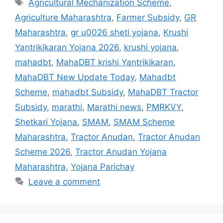
Tags
Agricultural Mechanization Scheme
,
Agriculture Maharashtra
,
Farmer Subsidy
,
GR
Maharashtra
,
gr u0026 sheti yojana
,
Krushi
Yantrikikaran Yojana 2026
,
krushi yojana
,
mahadbt
,
MahaDBT krishi Yantrikikaran
,
MahaDBT New Update Today
,
Mahadbt
Scheme
,
mahadbt Subsidy
,
MahaDBT Tractor
Subsidy
,
marathi
,
Marathi news
,
PMRKVY
,
Shetkari Yojana
,
SMAM
,
SMAM Scheme
Maharashtra
,
Tractor Anudan
,
Tractor Anudan
Scheme 2026
,
Tractor Anudan Yojana
Maharashtra
,
Yojana Parichay
Leave a comment