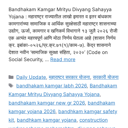
Bandhakam Kamgar Mrityu Divyang Sahayya
Yojana : महाराष्ट्र राज्यातील लाखो इमारत व इतर बांधकाम
कामगारांच्या सामाजिक व आर्थिक सुरक्षेसाठी महाराष्ट्र शासनाच्या
उद्योग, ऊर्जा, कामगार व खनिकर्म विभागाने १३ जुलै २०२६ रोजी
एक अत्यंत महत्त्वपूर्ण आणि मोठा निर्णय घेतला आहे (शासन निर्णय
क्र. इबांका-०५२६/प्र.क्र.७१(१)/काम-७). केंद्र शासनाने
देशात नवीन ‘सामाजिक सुरक्षा संहिता, २०२०’ (Code on
Social Security, …
Read more
Categories
Daily Update
,
महाराष्ट्र सरकार योजना
,
सरकारी योजना
Tags
bandhakam kamgar labh 2026
,
Bandhakam
Kamgar Mrityu Divyang Sahayya Yojana
,
bandhakam kamgar new gr 2026
,
bandhakam
kamgar yojana 2026
,
bandhkam kamgar safety
kit
,
bandhkam kamgar yojana
,
construction