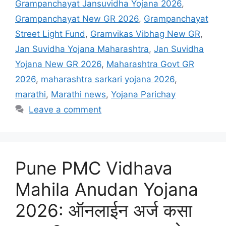
Grampanchayat Jansuvidha Yojana 2026
,
Grampanchayat New GR 2026
,
Grampanchayat
Street Light Fund
,
Gramvikas Vibhag New GR
,
Jan Suvidha Yojana Maharashtra
,
Jan Suvidha
Yojana New GR 2026
,
Maharashtra Govt GR
2026
,
maharashtra sarkari yojana 2026
,
marathi
,
Marathi news
,
Yojana Parichay
Leave a comment
Pune PMC Vidhava
Mahila Anudan Yojana
2026: ऑनलाईन अर्ज कसा