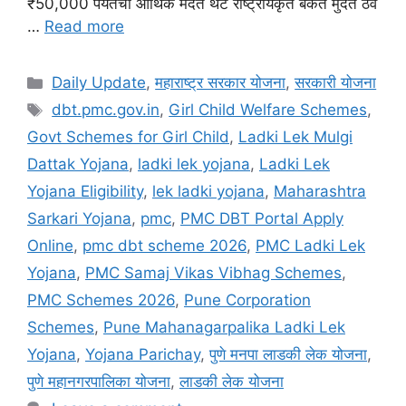
₹50,000 पर्यंतची आर्थिक मदत थेट राष्ट्रीयकृत बँकेत मुदत ठेव
…
Read more
Categories
Daily Update
,
महाराष्ट्र सरकार योजना
,
सरकारी योजना
Tags
dbt.pmc.gov.in
,
Girl Child Welfare Schemes
,
Govt Schemes for Girl Child
,
Ladki Lek Mulgi
Dattak Yojana
,
ladki lek yojana
,
Ladki Lek
Yojana Eligibility
,
lek ladki yojana
,
Maharashtra
Sarkari Yojana
,
pmc
,
PMC DBT Portal Apply
Online
,
pmc dbt scheme 2026
,
PMC Ladki Lek
Yojana
,
PMC Samaj Vikas Vibhag Schemes
,
PMC Schemes 2026
,
Pune Corporation
Schemes
,
Pune Mahanagarpalika Ladki Lek
Yojana
,
Yojana Parichay
,
पुणे मनपा लाडकी लेक योजना
,
पुणे महानगरपालिका योजना
,
लाडकी लेक योजना