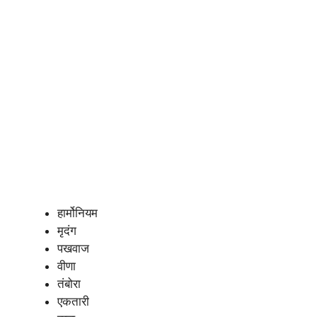
हार्मोनियम
मृदंग
पखवाज
वीणा
तंबोरा
एकतारी