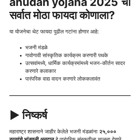
anudan yojana 2025
चा
सर्वात मोठा फायदा कोणाला?
या योजनेचा थेट फायदा पुढील गटांना होणार आहे:
भजनी मंडळे
गावोगावी सांस्कृतिक कार्यक्रम करणारी पथके
उत्सवांमध्ये, धार्मिक कार्यक्रमांमध्ये भजन-कीर्तन सादर
करणारे कलाकार
पारंपरिक वाद्य वादन करणारे लोककलावंत
▶️ निष्कर्ष
महाराष्ट्र शासनाने जाहीर केलेले भजनी मंडळांना
२५,०००
रुपयांचे भांडवली अनुदान
हे पारंपरिक संस्कृतीला चालना देणारे,