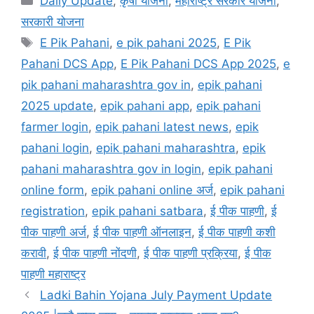
Daily Update
,
कृषी योजना
,
महाराष्ट्र सरकार योजना
,
सरकारी योजना
Tags
E Pik Pahani
,
e pik pahani 2025
,
E Pik
Pahani DCS App
,
E Pik Pahani DCS App 2025
,
e
pik pahani maharashtra gov in
,
epik pahani
2025 update
,
epik pahani app
,
epik pahani
farmer login
,
epik pahani latest news
,
epik
pahani login
,
epik pahani maharashtra
,
epik
pahani maharashtra gov in login
,
epik pahani
online form
,
epik pahani online अर्ज
,
epik pahani
registration
,
epik pahani satbara
,
ई पीक पाहणी
,
ई
पीक पाहणी अर्ज
,
ई पीक पाहणी ऑनलाइन
,
ई पीक पाहणी कशी
करावी
,
ई पीक पाहणी नोंदणी
,
ई पीक पाहणी प्रक्रिया
,
ई पीक
पाहणी महाराष्ट्र
Ladki Bahin Yojana July Payment Update