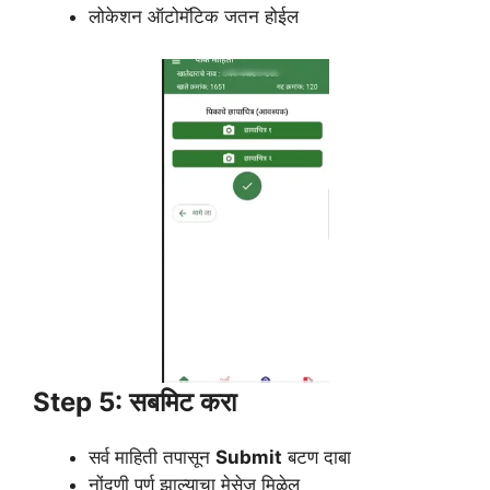
लोकेशन ऑटोमॅटिक जतन होईल
Step 5: सबमिट करा
सर्व माहिती तपासून
Submit
बटण दाबा
नोंदणी पूर्ण झाल्याचा मेसेज मिळेल