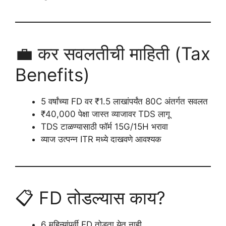
💼 कर सवलतीची माहिती (Tax
Benefits)
5 वर्षांच्या FD वर ₹1.5 लाखांपर्यंत 80C अंतर्गत सवलत
₹40,000 पेक्षा जास्त व्याजावर TDS लागू
TDS टाळण्यासाठी फॉर्म 15G/15H भरावा
व्याज उत्पन्न ITR मध्ये दाखवणे आवश्यक
📋 FD तोडल्यास काय?
6 महिन्यांपूर्वी FD तोडता येत नाही