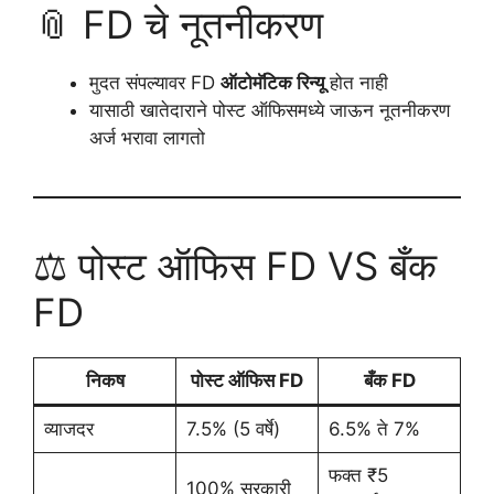
📎 FD चे नूतनीकरण
मुदत संपल्यावर FD
ऑटोमॅटिक रिन्यू
होत नाही
यासाठी खातेदाराने पोस्ट ऑफिसमध्ये जाऊन नूतनीकरण
अर्ज भरावा लागतो
⚖️ पोस्ट ऑफिस FD VS बँक
FD
निकष
पोस्ट ऑफिस FD
बँक FD
व्याजदर
7.5% (5 वर्षे)
6.5% ते 7%
फक्त ₹5
100% सरकारी