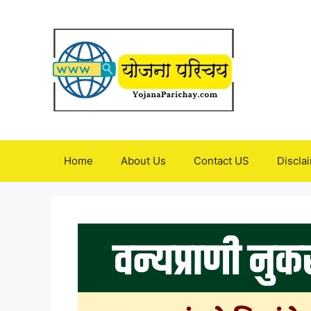
Skip
to
content
Home
About Us
Contact US
Discla