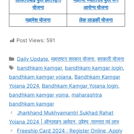
सावित्रीबाई फुले छात्रवृत्ति
महात्मा ज्योतिराव फुले जन
योजना
आरोग्य योजना
महामेश योजना
लेक लाडकी योजना
Post Views:
591
Categories
Daily Update
,
महाराष्ट्र सरकार योजना
,
सरकारी योजना
Tags
bandhkam kamgar
,
bandhkam kamgar login
,
bandhkam kamgar yojana
,
Bandhkam Kamgar
Yojana 2024
,
Bandhkam Kamgar Yojana login
,
bandhkam kamgar yojna
,
maharashtra
bandhkam kamgar
Jharkhand Mukhyamantri Sukhad Rahat
Yojana 2024 | ऑनलाइन आवेदन, उद्देश्य ,पात्रता एवं लाभ
Freeship Card 2024 : Register Online ,Apply