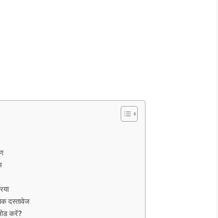
रण
भ
िया
 दस्तावेज
ोड करें?