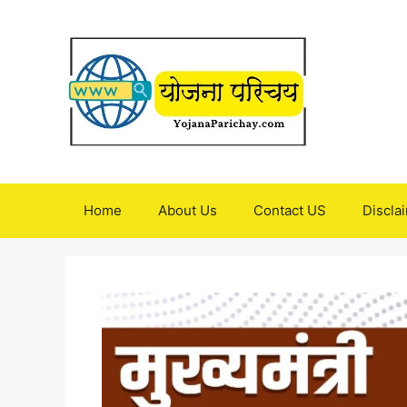
Skip
to
content
Home
About Us
Contact US
Discla