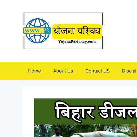
Skip
to
content
Home
About Us
Contact US
Discla