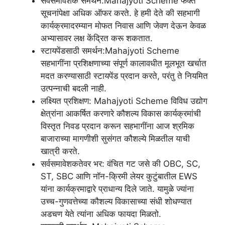
सर्वसमावेशक समर्थन:Mahajyoti Scheme फक्त
सूचनांपेक्षा अधिक ऑफर करते. हे हमी देते की सहभागी
कार्यक्रमादरम्यान मोफत निवास आणि जेवण देऊन केवळ
अभ्यासावर लक्ष केंद्रित करू शकतात.
स्टायपेंडसाठी समर्थन:Mahajyoti Scheme
सहभागींना प्रशिक्षणाच्या संपूर्ण कालावधीत मूलभूत खर्चात
मदत करण्यासाठी स्टायपेंड प्रदान करते, परंतु ते नियमित
उत्पन्नाची बदली नाही.
लक्ष्यित प्रशिक्षण: Mahajyoti Scheme विविध उद्योग
क्षेत्रांना आकर्षित करणारे कौशल्य विकास कार्यक्रमांची
विस्तृत निवड प्रदान करून सहभागींना आज श्रमिक
बाजाराच्या मागणीशी सुसंगत कौशल्ये मिळतील याची
खात्री करते.
सर्वसमावेशकतेवर भर: वंचित गट जसे की OBC, SC,
ST, SBC आणि नॉन-क्रिमी लेयर कुटुंबातील EWS
यांना कार्यक्रमाद्वारे प्राधान्य दिले जाते. यामुळे ज्यांना
उच्च-गुणवत्तेच्या कौशल्य विकासाच्या संधी शोधण्यात
अडचण येते त्यांना अधिक फायदा मिळतो.