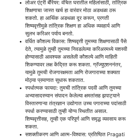
लोअर एंट्री बॅरियर: वंचित घरातील महिलांसाठी, तांत्रिक
शिक्षणाचा जास्त खर्च हा वारंवार मोठा अडथळा ठरू
शकतो. हा आर्थिक अडथळा दूर करून, प्रगती
शिष्यवृत्तीमुळे तांत्रिक शिक्षण हा अधिक व्यवहार्य आणि
सुलभ करिअर पर्याय बनतो.
वर्धित कौशल्य विकास: शिष्यवृत्ती तुमच्या शिक्षणासाठी पैसे
देते, त्यामुळे तुम्ही तुमच्या निवडलेल्या करिअरमध्ये यशस्वी
होण्यासाठी आवश्यक असलेली कौशल्ये आणि माहिती
शिकण्यावर लक्ष केंद्रित करू शकता. ग्रॅज्युएशननंतर,
यामुळे तुमची रोजगारक्षमता आणि रोजगाराच्या शक्यता
मोठ्या प्रमाणात सुधारू शकतात.
स्पर्धात्मक फायदा: तुमची तांत्रिक पदवी आणि तुमच्या
अभ्यासादरम्यान संपादन केलेल्या क्षमतांसह झपाट्याने
विस्तारणाऱ्या तंत्रज्ञान उद्योगात उच्च पगाराच्या पदांसाठी
स्पर्धा करण्यासाठी तुम्ही योग्य स्थितीत असाल.
शिष्यवृत्तीसह, तुम्ही एक परिपूर्ण आणि समृद्ध व्यवसाय करू
शकता.
सशक्तीकरण आणि आत्म-विश्वास: प्रतिष्ठित Pragati