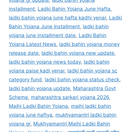
yojana gr update
,
ladki bahin yojana
installment
,
Ladki Bahin Yojana June Hafta
,
ladki bahin yojana june hafta kadhi yenar
,
Ladki
Bahin Yojana June Installment
,
ladki bahin
yojana june installment date
,
Ladki Bahin
Yojana Latest News
,
ladki bahin yojana money
release date
,
ladki bahin yojana new update
,
ladki bahin yojana news today
,
ladki bahin
yojana paise kadi yenar
,
ladki bahin yojana sc
category fund
,
ladki bahin yojana status check
,
ladki bahin yojana update
,
Maharashtra Govt
Scheme
,
maharashtra sarkari yojana 2026
,
Majhi Ladki Bahin Yojana
,
majhi ladki bahin
yojana june haftya
,
mukhyamantri ladki bahin
yojana gr
,
Mukhyamantri Majhi Ladki Bahin