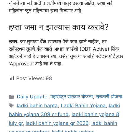
योजनेच्या सर्व अटी व शर्तींमध्ये पात्र ठरल्या आहेत, अशा सर्व
महिलांना जून महिन्याचा हप्ता मिळणार आहे.
हप्ता जमा न झाल्यास काय करावे?
उत्तर:
जर तुमच्या बँक खात्यात पैसे जमा झाले नाहीत, तर
सर्वप्रथम तुमचे बँक खाते आधार कार्डशी (DBT Active) लिंक
आहे की नाही हे तपासून घ्या. तसेच तुमच्या अर्जाचे स्टेटस पोर्टलवर
‘Approved’ आहे का ते पाहा.
Post Views:
98
Categories
Daily Update
,
महाराष्ट्र सरकार योजना
,
सरकारी योजना
Tags
ladki bahin hapta
,
Ladki Bahin Yojana
,
ladki
bahin yojana 309 cr fund
,
ladki bahin yojana 8
july gr
,
ladki bahin yojana gr 2026
,
ladki bahin