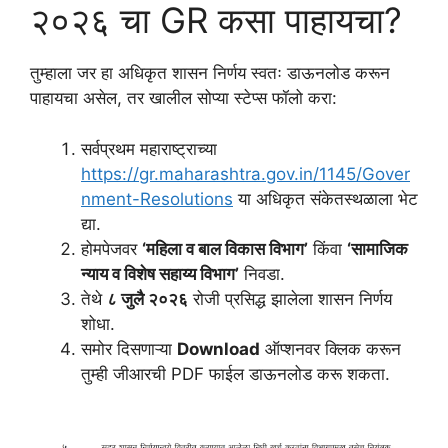
२०२६ चा GR कसा पाहायचा?
तुम्हाला जर हा अधिकृत शासन निर्णय स्वतः डाऊनलोड करून
पाहायचा असेल, तर खालील सोप्या स्टेप्स फॉलो करा:
सर्वप्रथम महाराष्ट्राच्या
https://gr.maharashtra.gov.in/1145/Gover
nment-Resolutions
या अधिकृत संकेतस्थळाला भेट
द्या.
होमपेजवर
‘महिला व बाल विकास विभाग’
किंवा
‘सामाजिक
न्याय व विशेष सहाय्य विभाग’
निवडा.
तेथे
८ जुलै २०२६
रोजी प्रसिद्ध झालेला शासन निर्णय
शोधा.
समोर दिसणाऱ्या
Download
ऑप्शनवर क्लिक करून
तुम्ही जीआरची PDF फाईल डाऊनलोड करू शकता.