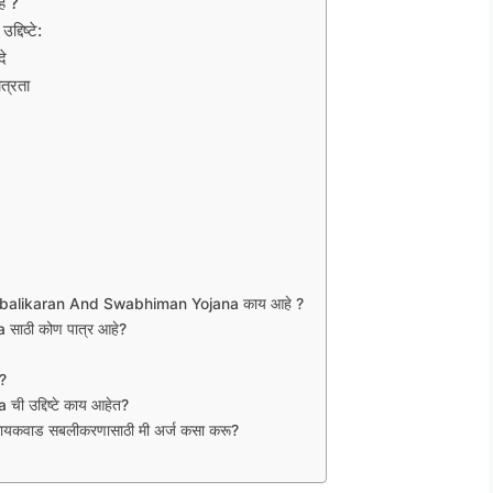
े ?
िष्टे:
े
्रता
balikaran And Swabhiman Yojana काय आहे ?
साठी कोण पात्र आहे?
ा?
 उद्दिष्टे काय आहेत?
ेब गायकवाड सबलीकरणासाठी मी अर्ज कसा करू?