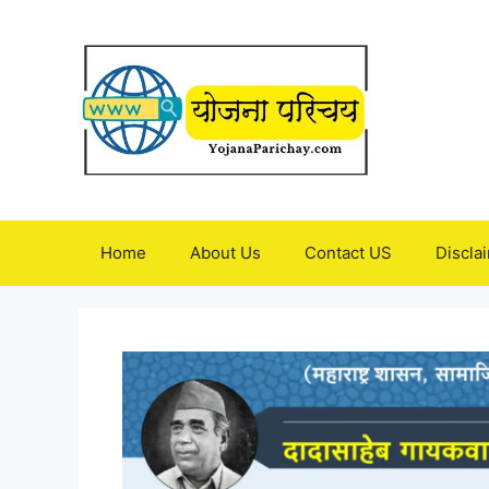
Skip
to
content
Home
About Us
Contact US
Discla