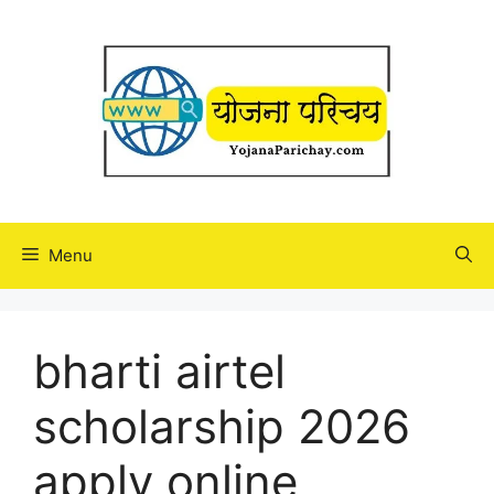
Skip
to
content
Menu
bharti airtel
scholarship 2026
apply online