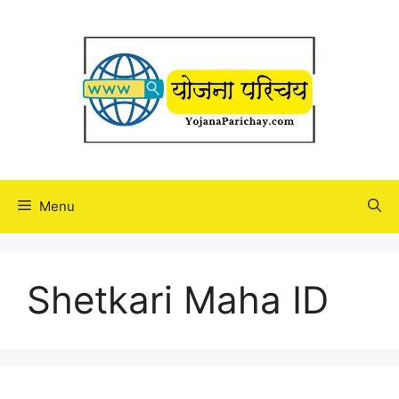
Skip
to
content
Menu
Shetkari Maha ID