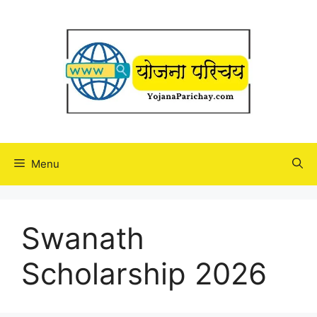
Skip
to
content
Menu
Swanath
Scholarship 2026