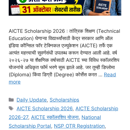
AICTE Scholarship 2026 : तांत्रिक शिक्षण (Technical
Education) घेणाऱ्या विद्यार्थ्यांसाठी केंद्र सरकार आणि ऑल
इंडिया कौन्सिल फॉर टेक्निकल एज्युकेशन (AICTE) तर्फे एक
अत्यंत महत्त्वाची सुवर्णसंधी उपलब्ध करून देण्यात आली आहे. वर्ष
२०२६-२७ या शैक्षणिक वर्षासाठी AICTE च्या विविध स्कॉलरशिप
योजनांचे अधिकृत फॉर्म भरणे सुरू झाले आहे. जर तुम्ही डिप्लोमा
(Diploma) किंवा डिग्री (Degree) कोर्सेस करत …
Read
more
Categories
Daily Update
,
Scholarships
Tags
AICTE Scholarship 2026
,
AICTE Scholarship
2026-27
,
AICTE स्कॉलरशिप योजना
,
National
Scholarship Portal
,
NSP OTR Registration
,