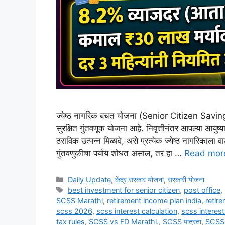
ज्येष्ठ नागरिक बचत योजना (Senior Citizen Savi
सुरक्षित गुंतवणूक योजना आहे. निवृत्तीनंतर आपल्या आयुष्या
ठराविक उत्पन्न मिळावे, असे प्रत्येक ज्येष्ठ नागरिकाला वा
गुंतवणुकीचा पर्याय शोधत असाल, तर हा …
Read mor
Categories
Daily Update
,
केंद्र सरकार योजना
,
सरकारी योजना
Tags
best investment for senior citizen
,
post office
,
SCSS Marathi
,
retirement income plan india
,
retir
scss 2026
,
scss interest calculation
,
scss interes
tax rules
,
SCSS vs FD Marathi.
,
SCSS पात्रता
,
SCSS म