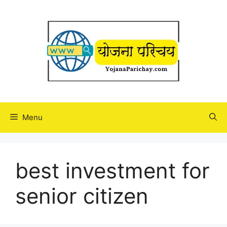
Skip
to
content
Menu
best investment for
senior citizen