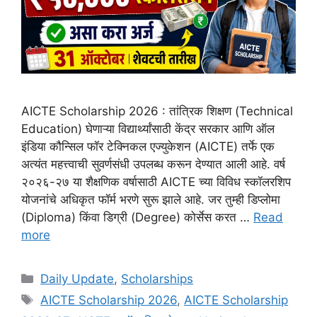
AICTE Scholarship 2026 : तांत्रिक शिक्षण (Technical
Education) घेणाऱ्या विद्यार्थ्यांसाठी केंद्र सरकार आणि ऑल
इंडिया कौन्सिल फॉर टेक्निकल एज्युकेशन (AICTE) तर्फे एक
अत्यंत महत्त्वाची सुवर्णसंधी उपलब्ध करून देण्यात आली आहे. वर्ष
२०२६-२७ या शैक्षणिक वर्षासाठी AICTE च्या विविध स्कॉलरशिप
योजनांचे अधिकृत फॉर्म भरणे सुरू झाले आहे. जर तुम्ही डिप्लोमा
(Diploma) किंवा डिग्री (Degree) कोर्सेस करत …
Read
more
Categories
Daily Update
,
Scholarships
Tags
AICTE Scholarship 2026
,
AICTE Scholarship