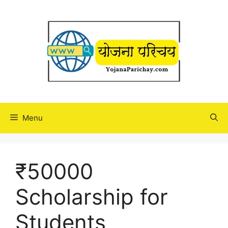
Skip
to
content
Menu
₹50000
Scholarship for
Students