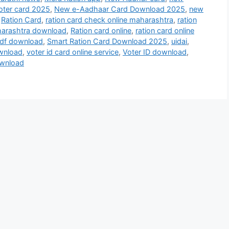
oter card 2025
,
New e-Aadhaar Card Download 2025
,
new
,
Ration Card
,
ration card check online maharashtra
,
ration
harashtra download
,
Ration card online
,
ration card online
pdf download
,
Smart Ration Card Download 2025
,
uidai
,
ownload
,
voter id card online service
,
Voter ID download
,
ownload