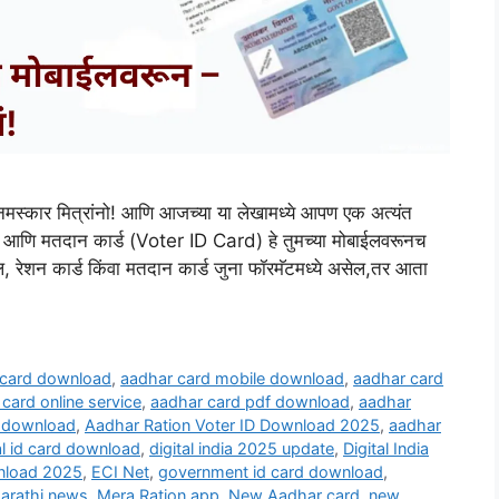
र मित्रांनो! आणि आजच्या या लेखामध्ये आपण एक अत्यंत
्ड आणि मतदान कार्ड (Voter ID Card) हे तुमच्या मोबाईलवरूनच
 रेशन कार्ड किंवा मतदान कार्ड जुना फॉरमॅटमध्ये असेल,तर आता
 card download
,
aadhar card mobile download
,
aadhar card
card online service
,
aadhar card pdf download
,
aadhar
d download
,
Aadhar Ration Voter ID Download 2025
,
aadhar
al id card download
,
digital india 2025 update
,
Digital India
nload 2025
,
ECI Net
,
government id card download
,
arathi news
,
Mera Ration app
,
New Aadhar card
,
new