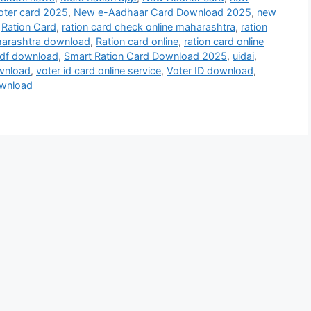
oter card 2025
,
New e-Aadhaar Card Download 2025
,
new
,
Ration Card
,
ration card check online maharashtra
,
ration
harashtra download
,
Ration card online
,
ration card online
pdf download
,
Smart Ration Card Download 2025
,
uidai
,
ownload
,
voter id card online service
,
Voter ID download
,
ownload