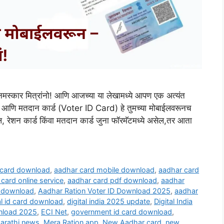
र मित्रांनो! आणि आजच्या या लेखामध्ये आपण एक अत्यंत
्ड आणि मतदान कार्ड (Voter ID Card) हे तुमच्या मोबाईलवरूनच
 रेशन कार्ड किंवा मतदान कार्ड जुना फॉरमॅटमध्ये असेल,तर आता
 card download
,
aadhar card mobile download
,
aadhar card
card online service
,
aadhar card pdf download
,
aadhar
d download
,
Aadhar Ration Voter ID Download 2025
,
aadhar
al id card download
,
digital india 2025 update
,
Digital India
nload 2025
,
ECI Net
,
government id card download
,
arathi news
,
Mera Ration app
,
New Aadhar card
,
new