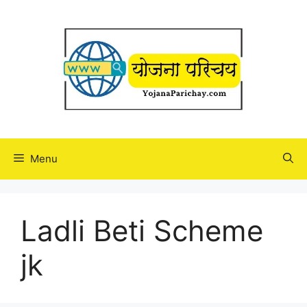
Skip
to
content
Menu
Ladli Beti Scheme
jk