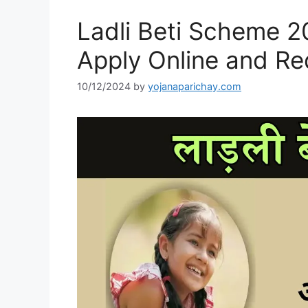
Ladli Beti Scheme 20
Apply Online and R
10/12/2024
by
yojanaparichay.com