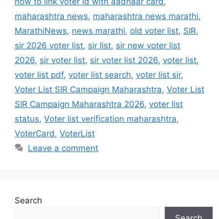
how to link voter id with aadhaar card
,
maharashtra news
,
maharashtra news marathi
,
MarathiNews
,
news marathi
,
old voter list
,
SIR
,
sir 2026 voter list
,
sir list
,
sir new voter list
2026
,
sir voter list
,
sir voter list 2026
,
voter list
,
voter list pdf
,
voter list search
,
voter list sir
,
Voter List SIR Campaign Maharashtra
,
Voter List
SIR Campaign Maharashtra 2026
,
voter list
status
,
Voter list verification maharashtra
,
VoterCard
,
VoterList
Leave a comment
Search
Search