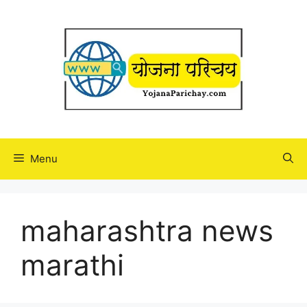
Skip
to
content
Menu
maharashtra news
marathi