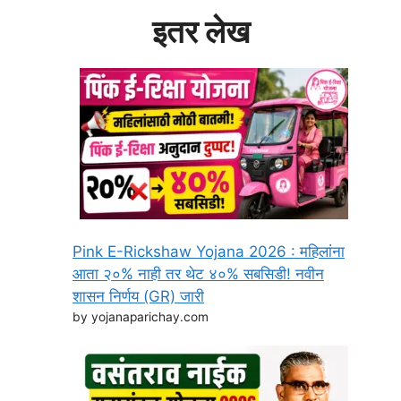
इतर लेख
Pink E-Rickshaw Yojana 2026 : महिलांना
आता २०% नाही तर थेट ४०% सबसिडी! नवीन
शासन निर्णय (GR) जारी
by yojanaparichay.com