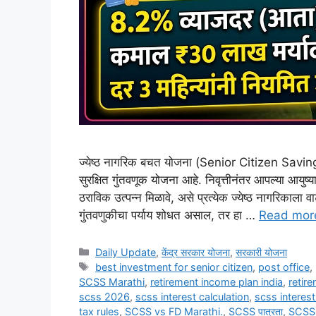
ज्येष्ठ नागरिक बचत योजना (Senior Citizen Savi
सुरक्षित गुंतवणूक योजना आहे. निवृत्तीनंतर आपल्या आयुष्या
ठराविक उत्पन्न मिळावे, असे प्रत्येक ज्येष्ठ नागरिकाला वा
गुंतवणुकीचा पर्याय शोधत असाल, तर हा …
Read mor
Categories
Daily Update
,
केंद्र सरकार योजना
,
सरकारी योजना
Tags
best investment for senior citizen
,
post office
,
SCSS Marathi
,
retirement income plan india
,
retir
scss 2026
,
scss interest calculation
,
scss interes
tax rules
,
SCSS vs FD Marathi.
,
SCSS पात्रता
,
SCSS म