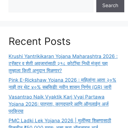
Search
Recent Posts
Krushi Yantrikikaran Yojana Maharashtra 2026 :
ट्रॅक्टर व शेती अवजारांसाठी २१८ कोटींचा निधी मंजूर! पहा
तुम्हाला किती अनुदान मिळणार?
Pink E-Rickshaw Yojana 2026 : महिलांना आता २०%
नाही तर थेट ४०% सबसिडी! नवीन शासन निर्णय (GR) जारी
Vasantrao Naik Vyaktik Karj Vyaj Partawa
Yojana 2026: पात्रता, कागदपत्रे आणि ऑनलाईन अर्ज
प्रक्रिया
PMC Ladki Lek Yojana 2026 | मुलींच्या शिक्षणासाठी
मिळतील ₹50,000 मदत; असा करा ऑनलाइन अर्ज