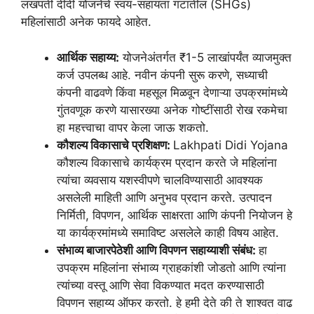
लखपती दीदी योजनेचे स्वयं-सहायता गटातील (SHGs)
महिलांसाठी अनेक फायदे आहेत.
आर्थिक सहाय्य:
योजनेअंतर्गत ₹1-5 लाखांपर्यंत व्याजमुक्त
कर्ज उपलब्ध आहे. नवीन कंपनी सुरू करणे, सध्याची
कंपनी वाढवणे किंवा महसूल मिळवून देणाऱ्या उपक्रमांमध्ये
गुंतवणूक करणे यासारख्या अनेक गोष्टींसाठी रोख रकमेचा
हा महत्त्वाचा वापर केला जाऊ शकतो.
कौशल्य विकासाचे प्रशिक्षण:
Lakhpati Didi Yojana
कौशल्य विकासाचे कार्यक्रम प्रदान करते जे महिलांना
त्यांचा व्यवसाय यशस्वीपणे चालविण्यासाठी आवश्यक
असलेली माहिती आणि अनुभव प्रदान करते. उत्पादन
निर्मिती, विपणन, आर्थिक साक्षरता आणि कंपनी नियोजन हे
या कार्यक्रमांमध्ये समाविष्ट असलेले काही विषय आहेत.
संभाव्य बाजारपेठेशी आणि विपणन सहाय्याशी संबंध:
हा
उपक्रम महिलांना संभाव्य ग्राहकांशी जोडतो आणि त्यांना
त्यांच्या वस्तू आणि सेवा विकण्यात मदत करण्यासाठी
विपणन सहाय्य ऑफर करतो. हे हमी देते की ते शाश्वत वाढ