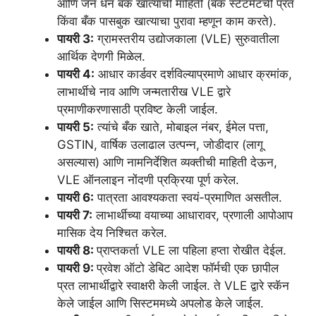
आणि जन धन बँक खात्यांची माहिती (बँक स्टेटमेंटची प्रत
किंवा बँक पासबुक खात्याचा पुरावा म्हणून काम करते).
पायरी 3:
ग्रामस्तरीय उद्योजकाला (VLE) सुरुवातीला
आर्थिक देणगी मिळेल.
पायरी 4:
आधार कार्डवर दर्शविल्याप्रमाणे आधार क्रमांक,
लाभार्थीचे नाव आणि जन्मतारीख VLE द्वारे
प्रमाणीकरणासाठी प्रविष्ट केली जाईल.
पायरी 5:
त्यांचे बँक खाते, मोबाइल नंबर, ईमेल पत्ता,
GSTIN, वार्षिक उलाढाल उत्पन्न, जोडीदार (लागू
असल्यास) आणि नामनिर्देशित व्यक्तीची माहिती देऊन,
VLE ऑनलाइन नोंदणी प्रक्रिया पूर्ण करेल.
पायरी 6:
पात्रता आवश्यकता स्वयं-प्रमाणित असतील.
पायरी 7:
लाभार्थीच्या वयाच्या आधारावर, प्रणाली आपोआप
मासिक देय निश्चित करेल.
पायरी 8:
प्राप्तकर्ता VLE ला पहिला हप्ता रोखीत देईल.
पायरी 9:
प्रवेश ऑटो डेबिट आदेश फॉर्मची एक छापील
प्रत लाभार्थीद्वारे स्वाक्षरी केली जाईल. ते VLE द्वारे स्कॅन
केले जाईल आणि सिस्टममध्ये अपलोड केले जाईल.