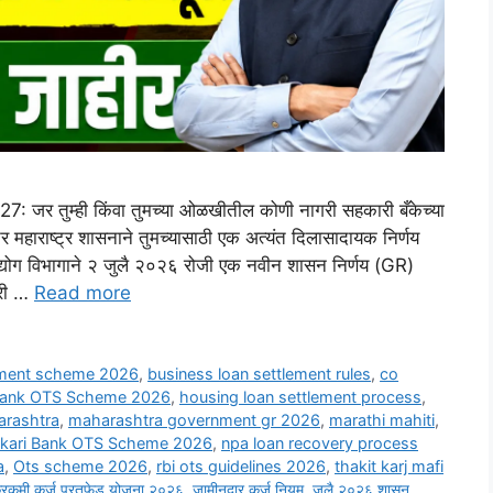
तुम्ही किंवा तुमच्या ओळखीतील कोणी नागरी सहकारी बँकेच्या
ाराष्ट्र शासनाने तुमच्यासाठी एक अत्यंत दिलासादायक निर्णय
रोद्योग विभागाने २ जुलै २०२६ रोजी एक नवीन शासन निर्णय (GR)
ारी …
Read more
ement scheme 2026
,
business loan settlement rules
,
co
Bank OTS Scheme 2026
,
housing loan settlement process
,
arashtra
,
maharashtra government gr 2026
,
marathi mahiti
,
akari Bank OTS Scheme 2026
,
npa loan recovery process
a
,
Ots scheme 2026
,
rbi ots guidelines 2026
,
thakit karj mafi
रकमी कर्ज परतफेड योजना २०२६
,
जामीनदार कर्ज नियम
,
जुलै २०२६ शासन