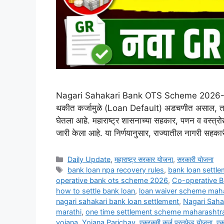
Nagari Sahakari Bank OTS Scheme 2026-27: जर 
थकीत कर्जामुळे (Loan Default) अडचणीत असाल, तर मह
घेतला आहे. महाराष्ट्र शासनाच्या सहकार, पणन व वस्त्
जारी केला आहे. या निर्णयानुसार, राज्यातील नागरी सहक
Categories
Daily Update
,
महाराष्ट्र सरकार योजना
,
सरकारी योजना
Tags
bank loan npa recovery rules
,
bank loan settl
operative bank ots scheme 2026
,
Co-operative 
how to settle bank loan
,
loan waiver scheme mah
nagari sahakari bank loan settlement
,
Nagari Sah
marathi
,
one time settlement scheme maharashtr
yojana
,
Yojana Parichay
,
एकरकमी कर्ज परतफेड योजना
,
एक