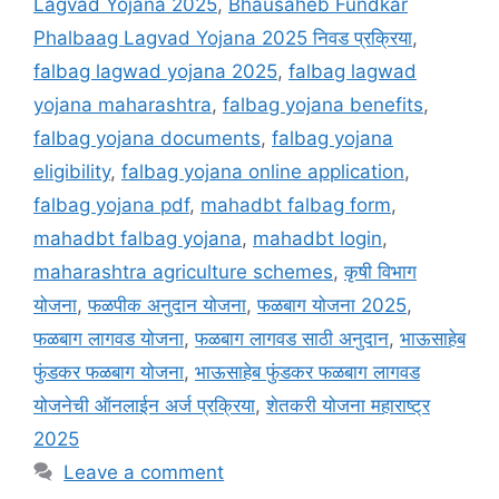
Lagvad Yojana 2025
,
Bhausaheb Fundkar
Phalbaag Lagvad Yojana 2025 निवड प्रक्रिया
,
falbag lagwad yojana 2025
,
falbag lagwad
yojana maharashtra
,
falbag yojana benefits
,
falbag yojana documents
,
falbag yojana
eligibility
,
falbag yojana online application
,
falbag yojana pdf
,
mahadbt falbag form
,
mahadbt falbag yojana
,
mahadbt login
,
maharashtra agriculture schemes
,
कृषी विभाग
योजना
,
फळपीक अनुदान योजना
,
फळबाग योजना 2025
,
फळबाग लागवड योजना
,
फळबाग लागवड साठी अनुदान
,
भाऊसाहेब
फुंडकर फळबाग योजना
,
भाऊसाहेब फुंडकर फळबाग लागवड
योजनेची ऑनलाईन अर्ज प्रक्रिया
,
शेतकरी योजना महाराष्ट्र
2025
Leave a comment