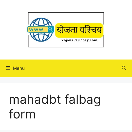
Skip
to
content
Menu
mahadbt falbag
form