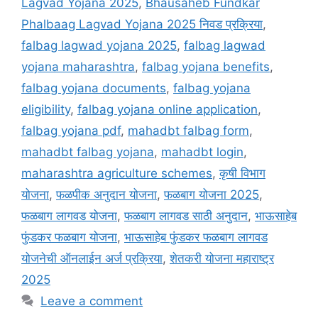
Lagvad Yojana 2025
,
Bhausaheb Fundkar
Phalbaag Lagvad Yojana 2025 निवड प्रक्रिया
,
falbag lagwad yojana 2025
,
falbag lagwad
yojana maharashtra
,
falbag yojana benefits
,
falbag yojana documents
,
falbag yojana
eligibility
,
falbag yojana online application
,
falbag yojana pdf
,
mahadbt falbag form
,
mahadbt falbag yojana
,
mahadbt login
,
maharashtra agriculture schemes
,
कृषी विभाग
योजना
,
फळपीक अनुदान योजना
,
फळबाग योजना 2025
,
फळबाग लागवड योजना
,
फळबाग लागवड साठी अनुदान
,
भाऊसाहेब
फुंडकर फळबाग योजना
,
भाऊसाहेब फुंडकर फळबाग लागवड
योजनेची ऑनलाईन अर्ज प्रक्रिया
,
शेतकरी योजना महाराष्ट्र
2025
Leave a comment