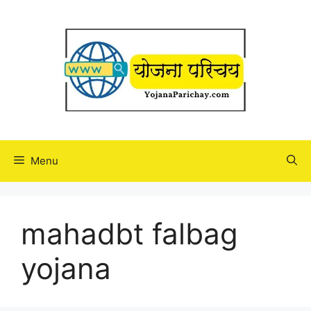
Skip
to
content
Menu
mahadbt falbag
yojana