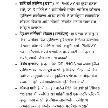
शॉर्ट टर्म ट्रेनिंग (STT)
: हा PMKVY चा मुख्य घटक
आहे, जो 3 महिने ते 1 वर्षापर्यंतचे उद्योग-संरेखित कौशल्य
प्रशिक्षण कार्यक्रम ऑफर करतो. हे कार्यक्रम व्यावहारिक
कौशल्य विकास आणि नोकरी प्लेसमेंट सहाय्य यावर लक्ष
केंद्रित करतात.
प्रिअर लर्निंगची ओळख (आरपीएल)
: हा घटक कार्यानुभव
किंवा अनौपचारिक प्रशिक्षणाद्वारे प्राप्त केलेल्या व्यक्तींच्या
विद्यमान कौशल्ये आणि ज्ञानाची कबुली देतो. PMKVY
त्यांना औपचारिकपणे प्रमाणित होण्यासाठी मार्ग प्रदान
करते, त्यांची रोजगारक्षमता वाढवते.
विशेष प्रकल्प
: हे प्रमाणित QPs/NOS च्या कक्षेबाहेरील
प्रशिक्षणाच्या गरजा पूर्ण करते. हे विशिष्ट क्षेत्रांमध्ये किंवा
उपेक्षित समुदायांसाठी सानुकूलित प्रशिक्षण कार्यक्रमांना
परवानगी देते, सर्वसमावेशकता सुनिश्चित करते.
कौशल मार्ग
: हे ऑनलाइन पोर्टल PM Kaushal Vikas
Yojana शी संबंधित सर्व माहितीसाठी एक-स्टॉप प्लॅटफॉर्म
म्हणून काम करते. हे संभाव्य लाभार्थ्यांना प्रशिक्षण
अभ्यासक्रम एक्सप्लोर करण्यास, प्रशिक्षण प्रदाते