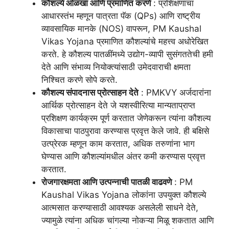
कौशल्ये ओळखा आणि प्रमाणित करणे
: प्रशिक्षणाचा
आधारस्तंभ म्हणून पात्रता पॅक (QPs) आणि राष्ट्रीय
व्यावसायिक मानके (NOS) वापरून, PM Kaushal
Vikas Yojana प्रमाणित कौशल्यांचे महत्त्व अधोरेखित
करते. हे कौशल्य पातळींमध्ये उद्योग-व्यापी सुसंगततेची हमी
देते आणि संभाव्य नियोक्त्यांसाठी उमेदवाराची क्षमता
निश्चित करणे सोपे करते.
कौशल्य संपादनास प्रोत्साहन देते
: PMKVY अर्जदारांना
आर्थिक प्रोत्साहन देते जे यशस्वीरित्या मान्यताप्राप्त
प्रशिक्षण कार्यक्रम पूर्ण करतात जेणेकरून त्यांना कौशल्य
विकासाचा पाठपुरावा करण्यास प्रवृत्त केले जावे. ही बक्षिसे
उत्प्रेरक म्हणून काम करतात, अधिक तरुणांना भाग
घेण्यास आणि कौशल्यांमधील अंतर कमी करण्यास प्रवृत्त
करतात.
रोजगारक्षमता आणि उत्पन्नाची पातळी वाढवणे
: PM
Kaushal Vikas Yojana लोकांना उपयुक्त कौशल्ये
आत्मसात करण्यासाठी आवश्यक असलेली साधने देते,
ज्यामुळे त्यांना अधिक चांगल्या नोकऱ्या मिळू शकतात आणि