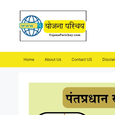
Skip
to
content
Home
About Us
Contact US
Discla